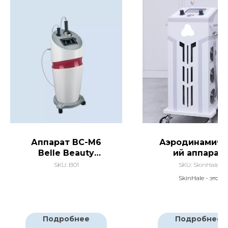
Аппарат BC-М6
Аэродинамиче
Bellе Beauty
ий аппарат
roller для
SkinHale NE
SKU:
B01
SKU:
SkinHale
сферического
SkinHale - это
массажа и
современная альтерна
скульптурирован
биоревитализации 
ия тела
мезотерапии
Аппарат имеет
Подробнее
Подробнее
РУ(регистрацион