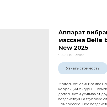
Аппарат вибра
массажа Belle b
New 2025
SKU:
Bell Roller
Узнать стоимость
Модель объединила две на
коррекции фигуры — комп
дополняют и усиливают друг
воздействуя на глубокие с
Компрессионное воздейств