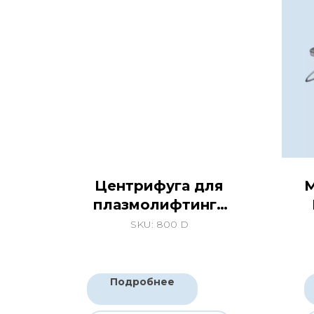
Центрифуга для
М
плазмолифтинга
800D
SKU:
800 D
Подробнее