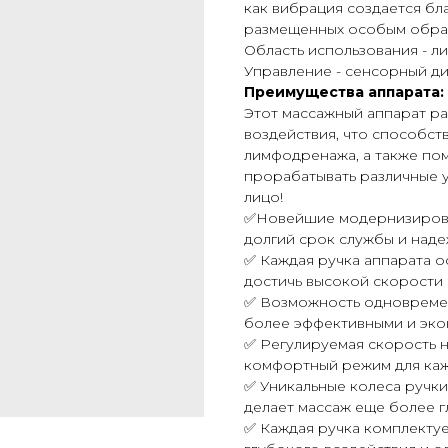
как вибрация создается б
размещенных особым образ
Область использования - ли
Управление - сенсорный ди
Преимущества аппарата:
Этот массажный аппарат р
воздействия, что способс
лимфодренажа, а также по
прорабатывать различные уч
лицо!
✅Новейшие модернизирова
долгий срок службы и наде
✅ Каждая ручка аппарата о
достичь высокой скорости 
✅ Возможность одновремен
более эффективными и эко
✅ Регулируемая скорость н
комфортный режим для каж
✅ Уникальные колеса ручк
делает массаж еще более 
✅ Каждая ручка комплектуе