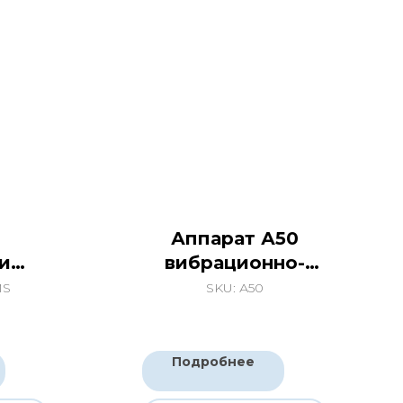
Аппарат А50
и
вибрационно-
роликого массажа
MS
SKU:
А50
+EMS
и
скульптурировани
я тела
Подробнее