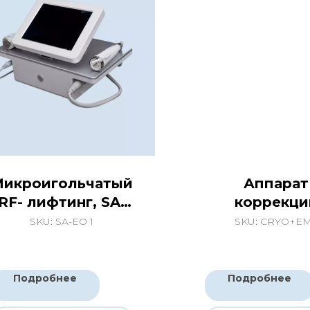
икроигольчатый
Аппарат
RF- лифтинг, SA-
коррекци
EO 1
фигуры
SKU:
SA-EO 1
SKU:
CRYO+E
криолиполиз
+Rf
Подробнее
Подробнее