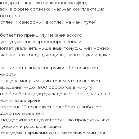
лагодаря вращению силиконовых сфер,
ом в форме сот.Максимальная комплектация:
цо и тело.
сплей + сенсорный дисплей на манипуле/
аботает по принципу механического
твует улучшению кровообращения и
могает увеличить мышечный тонус. С ним можно
астки тела: бедра, ягодицы, живот, руки и даже
нные металлические ручки обеспечивают
жность.
снащена мощным двигателем, что позволяет
вращения — до 1800 оборотов в минуту!
ной работы двух ручек делает процедуры еще
номит ваше время.
а уровне 10 позволяет подобрать наиболее
дого пользователя.
и поддерживают двухстороннюю прокрутку, что
глубоким и расслабляющим.
тся двумя шариками: один металлический для