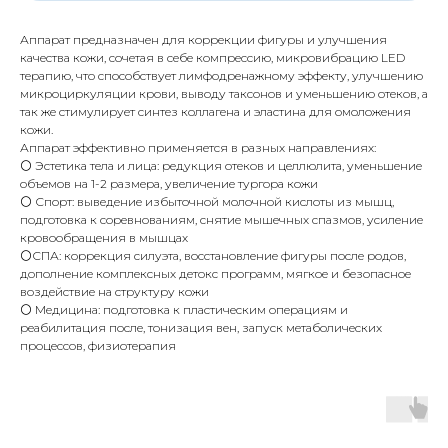
Аппарат предназначен для коррекции фигуры и улучшения
качества кожи, сочетая в себе компрессию, микровибрацию LED
терапию, что способствует лимфодренажному эффекту, улучшению
микроциркуляции крови, выводу таксонов и уменьшению отеков, а
так же стимулирует синтез коллагена и эластина для омоложения
кожи.
Аппарат эффективно применяется в разных направлениях:
⚪ Эстетика тела и лица: редукция отеков и целлюлита, уменьшение
объемов на 1-2 размера, увеличение тургора кожи
⚪ Спорт: выведение избыточной молочной кислоты из мышц,
подготовка к соревнованиям, снятие мышечных спазмов, усиление
кровообращения в мышцах
⚪СПА: коррекция силуэта, восстановление фигуры после родов,
дополнение комплексных детокс программ, мягкое и безопасное
воздействие на структуру кожи
⚪ Медицина: подготовка к пластическим операциям и
реабилитация после, тонизация вен, запуск метаболических
процессов, физиотерапия