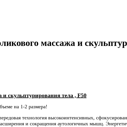
оликового массажа и скульпт
 и скульптурирования тела , F50
бъеме на 1-2 размера!
 передовая технология высокоинтенсивных, сфокусирова
расширения и сокращения аутологичных мышц. Энергетич