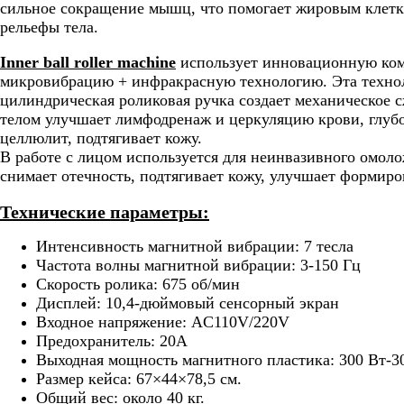
сильное сокращение мышц, что помогает жировым клетка
рельефы тела.
Inner ball roller machine
использует инновационную ко
микровибрацию + инфракрасную технологию. Эта техноло
цилиндрическая роликовая ручка создает механическое 
телом улучшает лимфодренаж и церкуляцию крови, глуб
целлюлит, подтягивает кожу.
В работе с лицом используется для неинвазивного омол
снимает отечность, подтягивает кожу, улучшает формир
Технические параметры:
Интенсивность магнитной вибрации: 7 тесла
Частота волны магнитной вибрации: 3-150 Гц
Скорость ролика: 675 об/мин
Дисплей: 10,4-дюймовый сенсорный экран
Входное напряжение: AC110V/220V
Предохранитель: 20А
Выходная мощность магнитного пластика: 300 Вт-3
Размер кейса: 67×44×78,5 см.
Общий вес: около 40 кг.