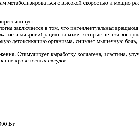
м метаболизироваться с высокой скоростью и мощно рас
мпрессионную
гия заключается в том, что интеллектуальная вращающа
сжатие и микровибрацию на коже, которые нельзя воспро
окую детоксикацию организма, снимает мышечную боль,
ожения. Стимулирует выработку коллагена, эластина, у
ование кровеносных сосудов.
000 Вт